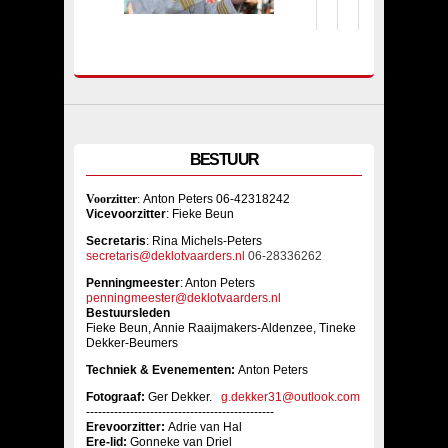
BESTUUR
Voorzitter
:
Anton Peters 06-42318242
Vicevoorzitter
: Fieke Beun
Sec
retaris
: Rina Michels-Peters
secretaris@deklotvaarders.nl
06-28336262
Penningmeester
: Anton Peters
penningmeester@deklotvaarders.nl
Bestuursleden
Fieke Beun, Annie Raaijmakers-Aldenzee, Tineke
Dekker-Beumers
Techniek & Evenementen:
Anton Peters
Fotograaf:
Ger Dekker.
g.dekker31@outlook.com
-----------------------------------------------
Erevoorzitter:
Adrie van Hal
Ere-lid:
Gonneke van Driel