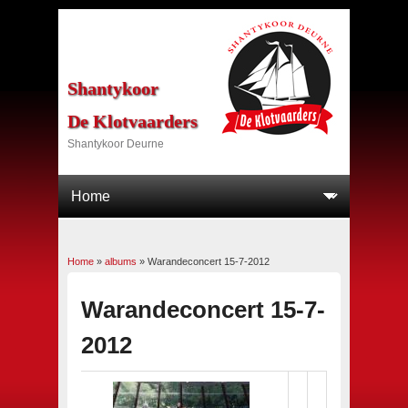
Shantykoor
De Klotvaarders
Shantykoor Deurne
Home
»
albums
»
Warandeconcert 15-7-2012
U bent hier
Warandeconcert 15-7-
2012