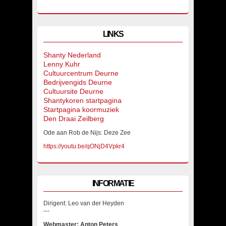
LINKS
Shanty Nederland
Lenny Kuhr
Cultuurcentrum Deurne
Bedrijvengids Deurne
Cultuursite Deurne
Shantykoren startpagina
Startpagina koormuziek
Den Draai Zeilberg
Ode aan Rob de Nijs: Deze Zee
https://youtu.be/qONjD4Vpkr4
INFORMATIE
Dirigent: Leo van der Heyden
---
Webmaster: Anton Peters