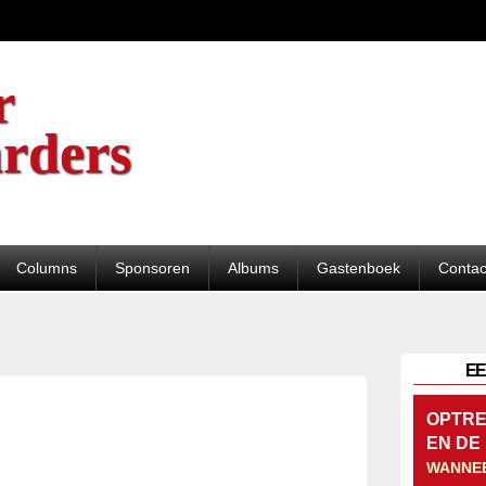
r
rders
Columns
Sponsoren
Albums
Gastenboek
Contac
EE
OPTRE
EN DE
WANNE