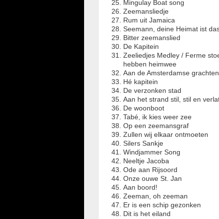
Mingulay Boat song
Zeemansliedje
Rum uit Jamaica
Seemann, deine Heimat ist da
Bitter zeemanslied
De Kapitein
Zeeliedjes Medley / Ferme sto
hebben heimwee
Aan de Amsterdamse grachte
Hé kapitein
De verzonken stad
Aan het strand stil, stil en verl
De woonboot
Tabé, ik kies weer zee
Op een zeemansgraf
Zullen wij elkaar ontmoeten
Silers Sankje
Windjammer Song
Neeltje Jacoba
Ode aan Rijsoord
Onze ouwe St. Jan
Aan boord!
Zeeman, oh zeeman
Er is een schip gezonken
Dit is het eiland