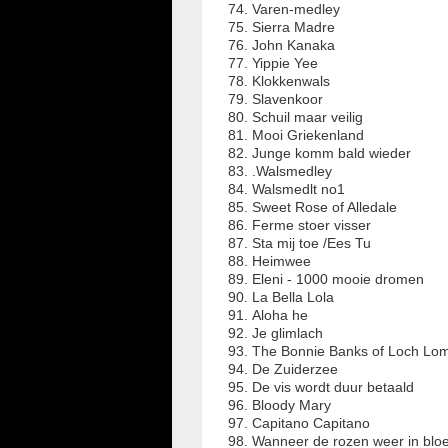
Varen-medley
Sierra Madre
John Kanaka
Yippie Yee
Klokkenwals
Slavenkoor
Schuil maar veilig
Mooi Griekenland
Junge komm bald wieder
.Walsmedley
Walsmedlt no1
Sweet Rose of Alledale
Ferme stoer visser
Sta mij toe /Ees Tu
Heimwee
Eleni - 1000 mooie dromen
La Bella Lola
Aloha he
Je glimlach
The Bonnie Banks of Loch Lo
De Zuiderzee
De vis wordt duur betaald
Bloody Mary
Capitano Capitano
Wanneer de rozen weer in bloe