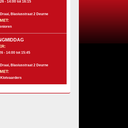
26 -
14:00
tot
16:15
raai, Blasiusstraat 2 Deurne
MET:
enioren
NGMIDDAG
ER:
26 -
14:00
tot
15:45
raai, Blasiusstraat 2 Deurne
MET:
 Klotvaarders