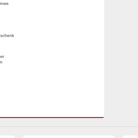
r mee
eschenk
ier
en