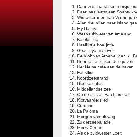
Daar was laatst een meisje loo
Daar was laatst een Shanty ko
Wie wil er mee naa Wieringen 
Allen die willen naar Island ga
My Bonny
West-zuidwest van Ameland
Ketelbinkie
Haallijntje boelijntje
Good-bye my lover
De Klok van Arnemuijden / Bat
Hoor je het ruisen der golven
Het kleine café aan de haven
Feestlied
Noordzeestrand
Biesboschlied
Middellandse zee
Op de sluizen van Ijmuiden
Klotvaarderslied
Curacao
La Paloma
Morgen vaar ik weg
Zuiderzeeballade
Merry X-mas
Als de zuidwester Loeit