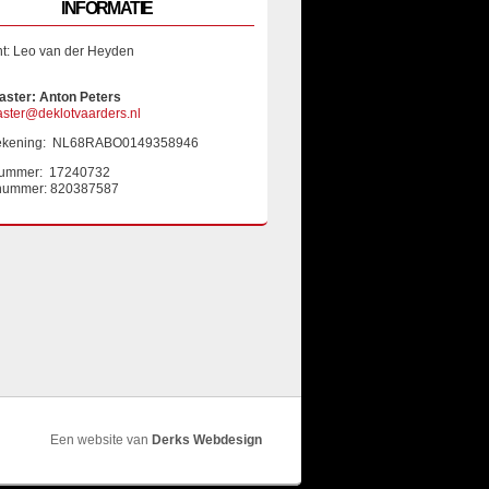
INFORMATIE
nt: Leo van der Heyden
ster: Anton Peters
ter@deklotvaarders.nl
ekening: NL68RABO0149358946
ummer: 17240732
nummer: 820387587
Een website van
Derks Webdesign