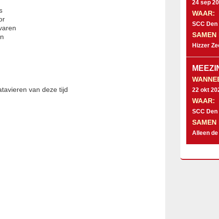
24 sep 20
s
WAAR:
or
SCC Den D
varen
SAMEN 
an
Hizzer Ze
MEEZI
WANNE
avieren van deze tijd
22 okt 20
WAAR:
SCC Den D
SAMEN 
Alleen de