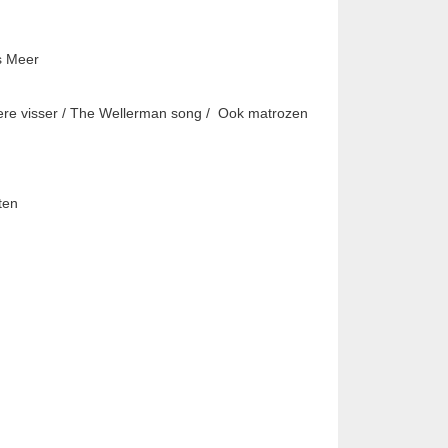
s Meer
ere visser / The Wellerman song / Ook matrozen
n
aten