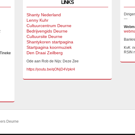
LINKS
Dirige
Shanty Nederland
---
Lenny Kuhr
Cultuurcentrum Deurne
Webma
Bedrijvengids Deurne
2
webmas
Cultuursite Deurne
Bankr
Shantykoren startpagina
Startpagina koormuziek
KvK n
RSIN 
Den Draai Zeilberg
 Tineke
Ode aan Rob de Nijs: Deze Zee
https://youtu.be/qONjD4Vpkr4
ders Deurne