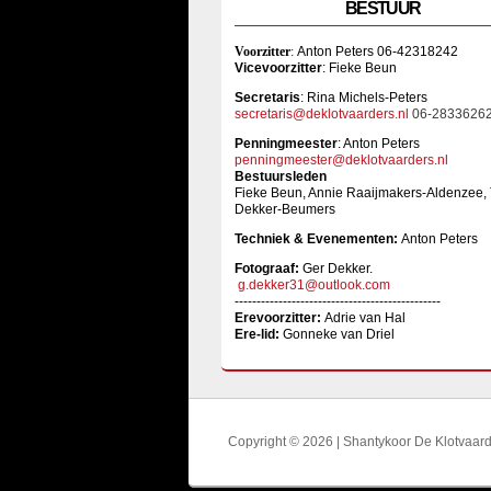
BESTUUR
Voorzitter
:
Anton Peters 06-42318242
Vicevoorzitter
: Fieke Beun
Sec
retaris
: Rina Michels-Peters
secretaris@deklotvaarders.nl
06-2833626
Penningmeester
: Anton Peters
penningmeester@deklotvaarders.nl
Bestuursleden
Fieke Beun, Annie Raaijmakers-Aldenzee,
Dekker-Beumers
Techniek & Evenementen:
Anton Peters
Fotograaf:
Ger Dekker.
g.dekker31@outlook.com
-----------------------------------------------
Erevoorzitter:
Adrie van Hal
Ere-lid:
Gonneke van Driel
Copyright © 2026 | Shantykoor De Klotvaar