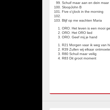
Schuif maar aan en dein maa
SloopJohn B
Five o'çlock in the morning
Blijf op me wachten Maria
ORO. Het leven is een mooi g
ORO. Het ORO lied
ORO. Geef mij je hand
R21 Morgen vaar ik weg van h
R39 Zullen wij elkaar ontmoet
R80 Schuil maar veilig
R83 Dit groot moment