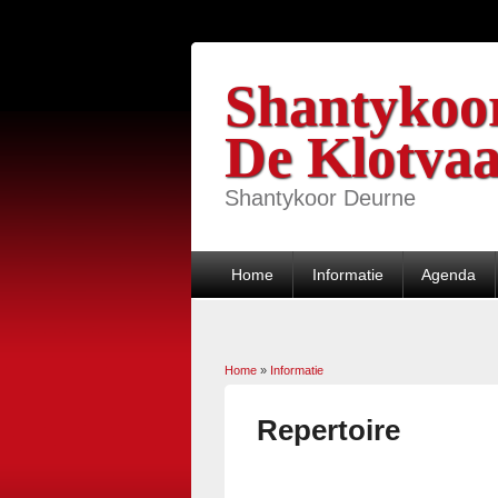
Shantykoo
De Klotvaa
Shantykoor Deurne
Home
Informatie
Agenda
Home
»
Informatie
U bent hier
Repertoire