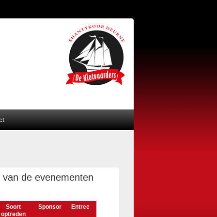
ct
en van de evenementen
Soort
Sponsor
Entree
optreden