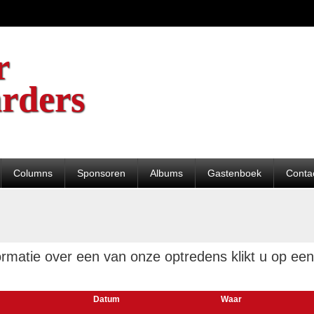
r
rders
Columns
Sponsoren
Albums
Gastenboek
Conta
formatie over een van onze optredens klikt u op e
Datum
Waar