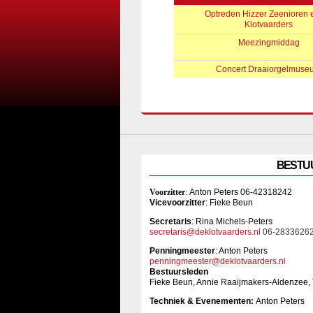
Optreden Hizzer Zeenioren 
Klotvaarders
Meezingmiddag
Concert Draaiorgelmuse
BESTU
Voorzitter
:
Anton Peters 06-42318242
Vicevoorzitter
: Fieke Beun
Sec
retaris
: Rina Michels-Peters
secretaris@deklotvaarders.nl
06-2833626
Penningmeester
: Anton Peters
penningmeester@deklotvaarders.nl
Bestuursleden
Fieke Beun, Annie Raaijmakers-Aldenzee,
Techniek & Evenementen:
Anton Peters