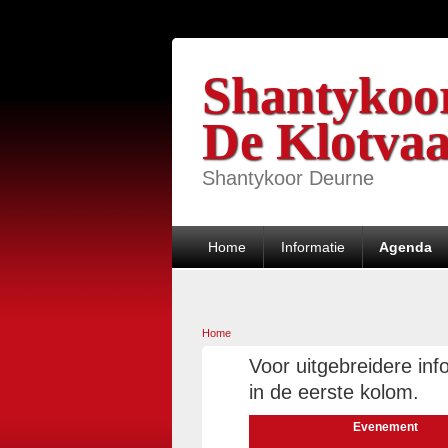
Shantykoo
De Klotvaa
Shantykoor Deurne
Home
Informatie
Agenda
Home
U bent hier
Voor uitgebreidere in
in de eerste kolom.
Evenement