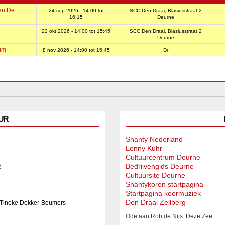
en De
24 sep 2026 -
14:00
tot
SCC Den Draai, Blasiusstraat 2
16:15
Deurne
22 okt 2026 -
14:00
tot
15:45
SCC Den Draai, Blasiusstraat 2
Deurne
um
8 nov 2026 -
14:00
tot
15:45
Dr
UR
Shanty Nederland
Lenny Kuhr
Cultuurcentrum Deurne
Bedrijvengids Deurne
2
Cultuursite Deurne
Shantykoren startpagina
Startpagina koormuziek
Den Draai Zeilberg
 Tineke Dekker-Beumers
Ode aan Rob de Nijs: Deze Zee