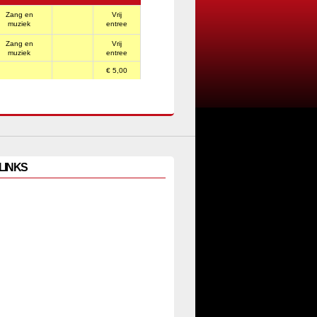
Zang en
Vrij
muziek
entree
Zang en
Vrij
muziek
entree
€ 5,00
LINKS