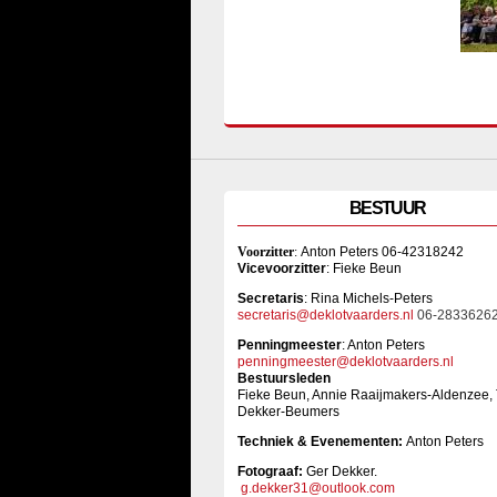
BESTUUR
Voorzitter
:
Anton Peters 06-42318242
Vicevoorzitter
: Fieke Beun
Sec
retaris
: Rina Michels-Peters
secretaris@deklotvaarders.nl
06-2833626
Penningmeester
: Anton Peters
penningmeester@deklotvaarders.nl
Bestuursleden
Fieke Beun, Annie Raaijmakers-Aldenzee,
Dekker-Beumers
Techniek & Evenementen:
Anton Peters
Fotograaf:
Ger Dekker.
g.dekker31@outlook.com