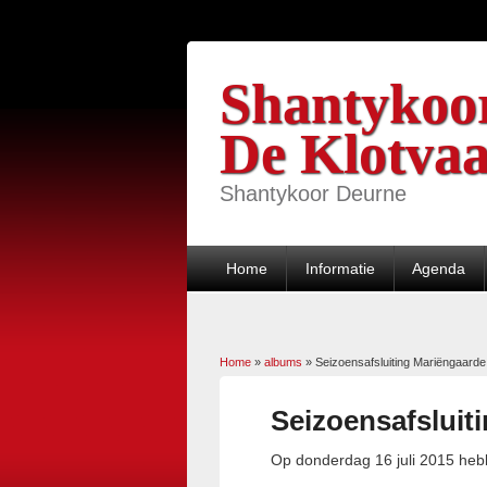
Shantykoo
De Klotvaa
Shantykoor Deurne
Home
Informatie
Agenda
Home
»
albums
»
Seizoensafsluiting Mariëngaarde 
U bent hier
Seizoensafsluit
Op donderdag 16 juli 2015 hebb