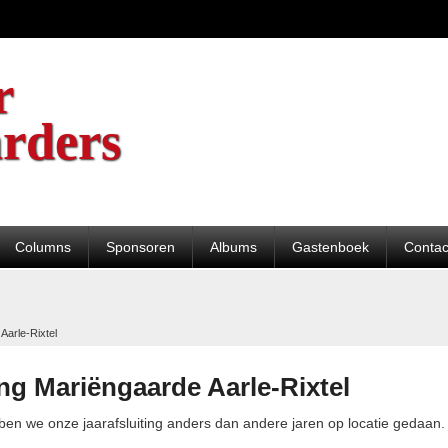
r
rders
Columns
Sponsoren
Albums
Gastenboek
Contac
Aarle-Rixtel
ing Mariëngaarde Aarle-Rixtel
en we onze jaarafsluiting anders dan andere jaren op locatie gedaan.