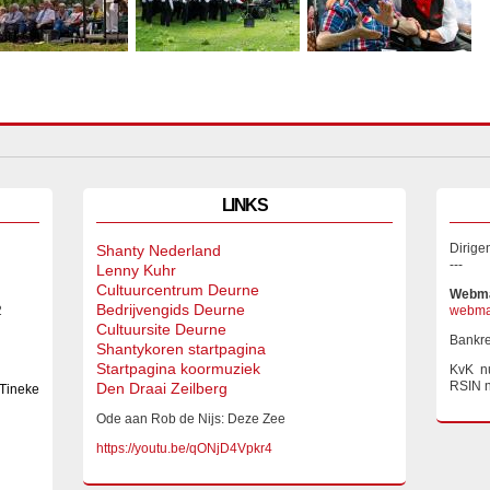
LINKS
Dirige
Shanty Nederland
---
Lenny Kuhr
Cultuurcentrum Deurne
Webma
Bedrijvengids Deurne
2
webmas
Cultuursite Deurne
Bankr
Shantykoren startpagina
Startpagina koormuziek
KvK n
RSIN 
Den Draai Zeilberg
 Tineke
Ode aan Rob de Nijs: Deze Zee
https://youtu.be/qONjD4Vpkr4