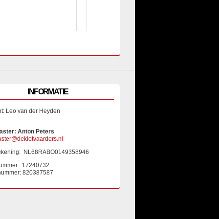
INFORMATIE
nt: Leo van der Heyden
ster: Anton Peters
ter@deklotvaarders.nl
ekening: NL68RABO0149358946
ummer: 17240732
nummer: 820387587