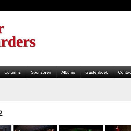
r
rders
Columns
Sponsoren
Albums
Gastenboek
Contac
2