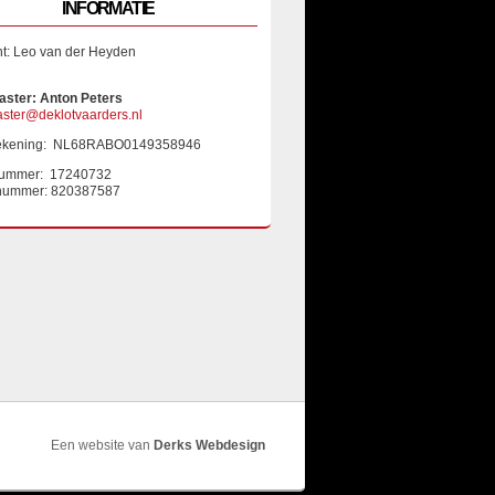
INFORMATIE
nt: Leo van der Heyden
ster: Anton Peters
ter@deklotvaarders.nl
ekening: NL68RABO0149358946
ummer: 17240732
nummer: 820387587
Een website van
Derks Webdesign