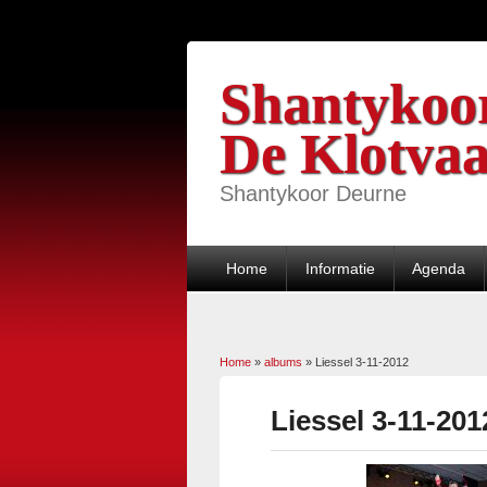
Shantykoo
De Klotvaa
Shantykoor Deurne
Home
Informatie
Agenda
Home
»
albums
»
Liessel 3-11-2012
U bent hier
Liessel 3-11-201