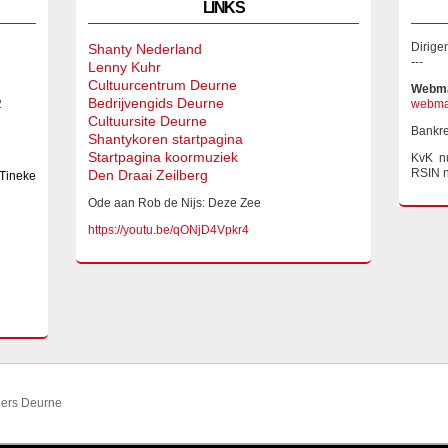
LINKS
Dirige
Shanty Nederland
---
Lenny Kuhr
Cultuurcentrum Deurne
Webma
Bedrijvengids Deurne
2
webmas
Cultuursite Deurne
Bankr
Shantykoren startpagina
Startpagina koormuziek
KvK n
RSIN 
Den Draai Zeilberg
 Tineke
Ode aan Rob de Nijs: Deze Zee
https://youtu.be/qONjD4Vpkr4
ders Deurne