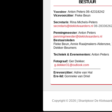
BESTUUR
Voorzitter
:
Anton Peters 06-42318242
Vicevoorzitter
: Fieke Beun
Sec
retaris
: Rina Michels-Peters
secretaris@deklotvaarders.nl
06-2833626
Penningmeester
: Anton Peters
penningmeester@deklotvaarders.nl
Bestuursleden
Fieke Beun, Annie Raaijmakers-Aldenzee,
Dekker-Beumers
Techniek & Evenementen:
Anton Peters
Fotograaf:
Ger Dekker.
g.dekker31@outlook.com
-----------------------------------------------
Erevoorzitter:
Adrie van Hal
Ere-lid:
Gonneke van Driel
Copyright © 2026 | Shantykoor De Klotvaar