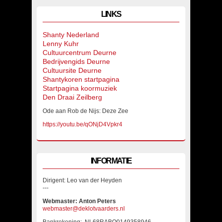
LINKS
Shanty Nederland
Lenny Kuhr
Cultuurcentrum Deurne
Bedrijvengids Deurne
Cultuursite Deurne
Shantykoren startpagina
Startpagina koormuziek
Den Draai Zeilberg
Ode aan Rob de Nijs: Deze Zee
https://youtu.be/qONjD4Vpkr4
INFORMATIE
Dirigent: Leo van der Heyden
---
Webmaster: Anton Peters
webmaster@deklotvaarders.nl
Bankrekening: NL68RABO0149358946