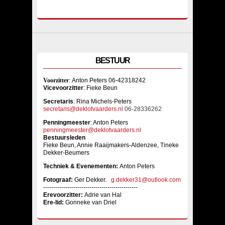
BESTUUR
Voorzitter
:
Anton Peters 06-42318242
Vicevoorzitter
: Fieke Beun
Sec
retaris
: Rina Michels-Peters
secretaris@deklotvaarders.nl
06-28336262
Penningmeester
: Anton Peters
penningmeester@deklotvaarders.nl
Bestuursleden
Fieke Beun, Annie Raaijmakers-Aldenzee, Tineke
Dekker-Beumers
Techniek & Evenementen:
Anton Peters
Fotograaf:
Ger Dekker.
g.dekker31@outlook.com
-----------------------------------------------
Erevoorzitter:
Adrie van Hal
Ere-lid:
Gonneke van Driel