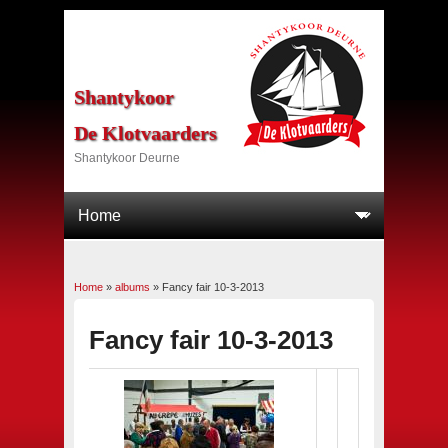
Shantykoor
De Klotvaarders
Shantykoor Deurne
Home
»
albums
»
Fancy fair 10-3-2013
U bent hier
Fancy fair 10-3-2013