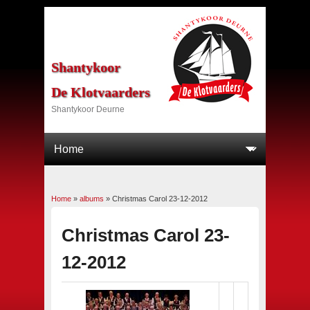
Shantykoor
De Klotvaarders
Shantykoor Deurne
Home
»
albums
»
Christmas Carol 23-12-2012
U bent hier
Christmas Carol 23-
12-2012