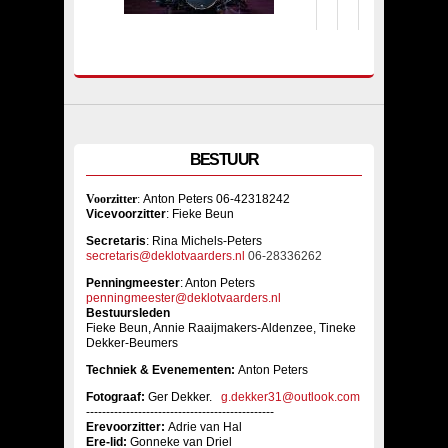
BESTUUR
Voorzitter
:
Anton Peters 06-42318242
Vicevoorzitter
: Fieke Beun
Sec
retaris
: Rina Michels-Peters
secretaris@deklotvaarders.nl
06-28336262
Penningmeester
: Anton Peters
penningmeester@deklotvaarders.nl
Bestuursleden
Fieke Beun, Annie Raaijmakers-Aldenzee, Tineke
Dekker-Beumers
Techniek & Evenementen:
Anton Peters
Fotograaf:
Ger Dekker.
g.dekker31@outlook.com
-----------------------------------------------
Erevoorzitter:
Adrie van Hal
Ere-lid:
Gonneke van Driel