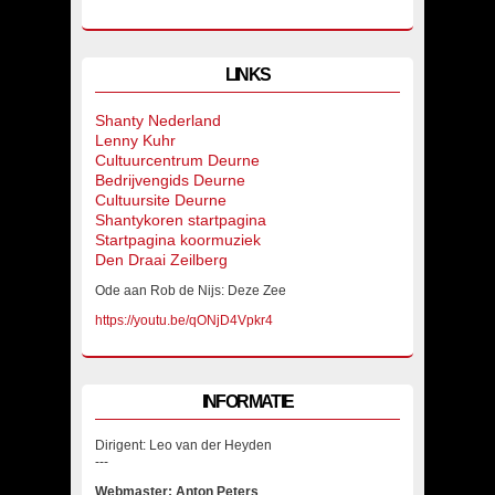
LINKS
Shanty Nederland
Lenny Kuhr
Cultuurcentrum Deurne
Bedrijvengids Deurne
Cultuursite Deurne
Shantykoren startpagina
Startpagina koormuziek
Den Draai Zeilberg
Ode aan Rob de Nijs: Deze Zee
https://youtu.be/qONjD4Vpkr4
INFORMATIE
Dirigent: Leo van der Heyden
---
Webmaster: Anton Peters