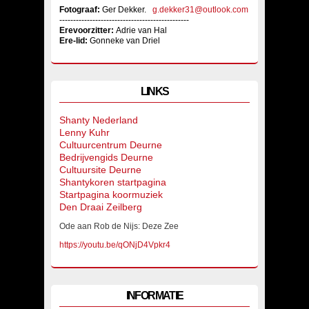
Fotograaf:
Ger Dekker.
g.dekker31@outlook.com
-----------------------------------------------
Erevoorzitter:
Adrie van Hal
Ere-lid:
Gonneke van Driel
LINKS
Shanty Nederland
Lenny Kuhr
Cultuurcentrum Deurne
Bedrijvengids Deurne
Cultuursite Deurne
Shantykoren startpagina
Startpagina koormuziek
Den Draai Zeilberg
Ode aan Rob de Nijs: Deze Zee
https://youtu.be/qONjD4Vpkr4
INFORMATIE