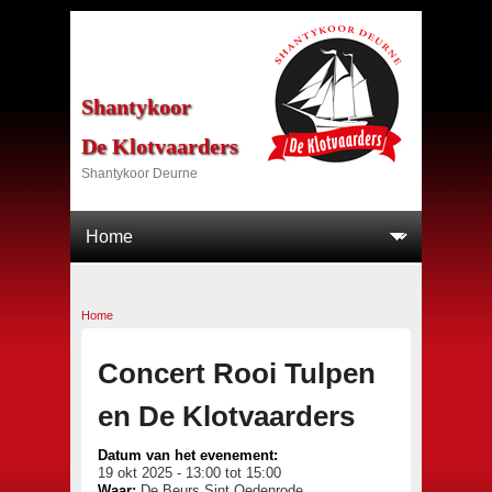
Shantykoor
De Klotvaarders
Shantykoor Deurne
Home
U bent hier
Concert Rooi Tulpen
en De Klotvaarders
Datum van het evenement:
19 okt 2025 -
13:00
tot
15:00
Waar:
De Beurs Sint Oedenrode