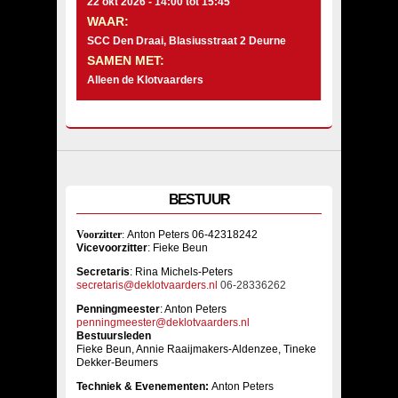
22 okt 2026 -
14:00
tot
15:45
WAAR:
SCC Den Draai, Blasiusstraat 2 Deurne
SAMEN MET:
Alleen de Klotvaarders
BESTUUR
Voorzitter
:
Anton Peters 06-42318242
Vicevoorzitter
: Fieke Beun
Sec
retaris
: Rina Michels-Peters
secretaris@deklotvaarders.nl
06-28336262
Penningmeester
: Anton Peters
penningmeester@deklotvaarders.nl
Bestuursleden
Fieke Beun, Annie Raaijmakers-Aldenzee, Tineke
Dekker-Beumers
Techniek & Evenementen:
Anton Peters