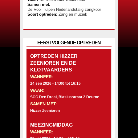
Samen met:
De Rooi Tulpen Nederlandstalig zangkoor
Soort optreden:
Zang en muziek
EERSTVOLGENDE OPTREDEN
OPTREDEN HIZZER
ZEENIOREN EN DE
KLOTVAARDERS
WANNEER:
24 sep 2026 -
14:00
tot
16:15
WAAR:
SCC Den Draai, Blasiusstraat 2 Deurne
SAMEN MET:
Hizzer Zeenioren
MEEZINGMIDDAG
WANNEER: